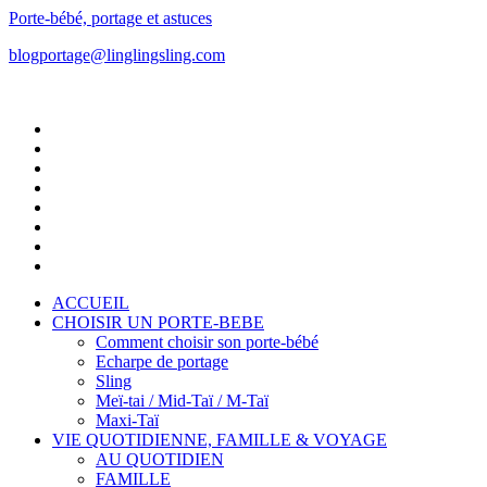
Porte-bébé, portage et astuces
blogportage@linglingsling.com
ACCUEIL
CHOISIR UN PORTE-BEBE
Comment choisir son porte-bébé
Echarpe de portage
Sling
Meï-tai / Mid-Taï / M-Taï
Maxi-Taï
VIE QUOTIDIENNE, FAMILLE & VOYAGE
AU QUOTIDIEN
FAMILLE