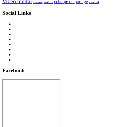
Vidéo meïtai
écharpe de portage
viscose
voiture
évolutif
Social Links
Facebook