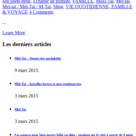
son porte-bébé
,
Echarpe de portage
,
FAMILLE
,
Maxi-Taï
,
Meï-tai
,
Meï-tai / Mid-Taï / M-Taï
,
Sling
,
VIE QUOTIDIENNE, FAMILLE
& VOYAGE
4 Comments
...
Learn More
Les derniers articles
Mid-Taï – Appui-tête modulable
9 mars 2015
Mid-Taï – bretelles larges et non-rembourrées
3 mars 2015
Mid-Taï
3 mars 2015
Les astuces pour bien porter bébé en sling : position sur le côté à partir de 4 mois