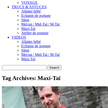
VOYAGE
TRUCS & ASTUCES
Allaiter bébé
Echarpe de portage
Sling
Meï-tai / Mid-Taï / M-Taï
Maxi-Taï
Atelier de portage
VIDEOS
Allaiter bébé
Echarpe de portage
Sling
Meï-tai / Mid-Taï / M-Taï
Maxi-Taï
Search
Tag Archives:
Maxi-Taï