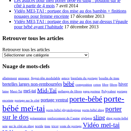
Les astuces pour bien porter bébé en sling : position sur le
côté à partir de 4 mois
7 avril 2014
Vidéo MEI-TAI : portage dos mise au dos bambin + finitions
nouages pour femme enceinte
17 décembre 2013
Vidéo MEI-TAI : portage dos mise au dos par-dessus l’épaule
pour bébé ayant l’habitude
17 décembre 2013
Retrouver tous les articles
Retrouver tous les articles
Nuage de mots-clefs
allaitement
anneaux
Appui-tête modulable
astuce
bienfaits du portage
boudin de tissu
bébé
bretelles larges non-rembourrées
hiver
composition
coton
fibre
fibres
Mid-Taï
meï-tai
laine
Maxi-Taï
mélange de fibres
papa porteur
Polyvalent
portage
porte-
porte-bébé
portage ventral
enceinte
portage sur le côté
bébé meï-tai
porter
porte-bébé physiologique
porte-bébé sling
sur le dos
sling
présentation
renforcement de l’assise
réglages
sling porte-bébé
Vidéo meï-tai
soie
sur le côté en sling
textile
tissu
tricot
veste de portage