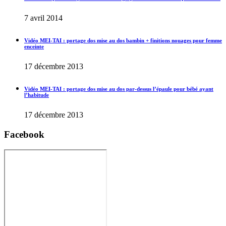
7 avril 2014
Vidéo MEI-TAI : portage dos mise au dos bambin + finitions nouages pour femme
enceinte
17 décembre 2013
Vidéo MEI-TAI : portage dos mise au dos par-dessus l’épaule pour bébé ayant
l’habitude
17 décembre 2013
Facebook