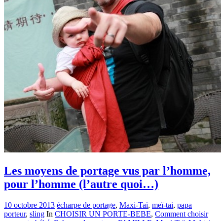
Les moyens de portage vus par l’homme,
pour l’homme (l’autre quoi…)
10 octobre 2013
écharpe de portage
,
Maxi-Taï
,
meï-tai
,
papa
porteur
,
sling
In
CHOISIR UN PORTE-BEBE
,
Comment choisir